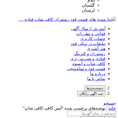
ایلام
گلستان
لرستان
آموزش ارسال آگهی
قوانین و مقررات
حساب کاربری
تبلیغات در ویکی فود
هنر آشپزی
رستوران و کترینگ
قنادی و شیرینی پزی
کافی شاپ و آبمیوه
فست فود و ساندویچی
درباره ما
تماس با ما
دسته‌بندی‌ها
ثبت اگهی رایگان
جستجو
خانه
/ نوشته‌های برچسب شده “آیس کافی کافی شاپ”