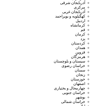
آذربایجان شرقی
مرکزی
آذربایجان غربی
کهگیلویه و بویراحمد
اردبیل
کرمانشاه
قم
کرمان
یزد
کردستان
همدان
قزوین
هرمزگان
سیستان و بلوچستان
خراسان رضوی
سمنان
زنجان
خوزستان
اصفهان
چهارمحال و بختیاری
خراسان جنوبی
بوشهر
خراسان شمالی