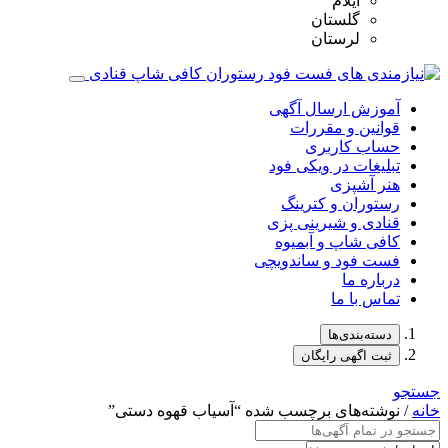
ایلام
گلستان
لرستان
آموزش ارسال آگهی
قوانین و مقررات
حساب کاربری
تبلیغات در ویکی فود
هنر آشپزی
رستوران و کترینگ
قنادی و شیرینی پزی
کافی شاپ و آبمیوه
فست فود و ساندویچی
درباره ما
تماس با ما
دسته‌بندی‌ها
ثبت اگهی رایگان
جستجو
خانه
/ نوشته‌های برچسب شده “آسیاب‌ قهوه دستی”