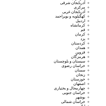
آذربایجان شرقی
مرکزی
آذربایجان غربی
کهگیلویه و بویراحمد
اردبیل
کرمانشاه
قم
کرمان
یزد
کردستان
همدان
قزوین
هرمزگان
سیستان و بلوچستان
خراسان رضوی
سمنان
زنجان
خوزستان
اصفهان
چهارمحال و بختیاری
خراسان جنوبی
بوشهر
خراسان شمالی